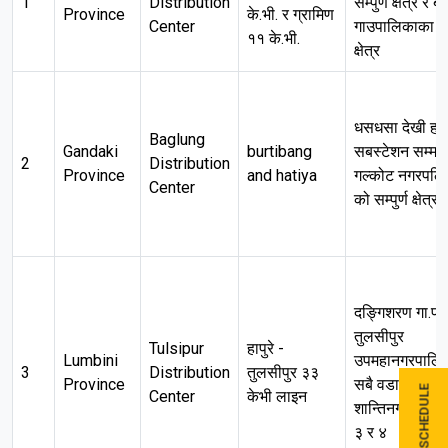
1
Distribution
सम्पुर्ण क्षेत्र र 
Province
के.भी. र ग्रामिण
Center
गाउपालिकाका सम्
११ के.भी.
क्षेत्र
धसधसा देखी हर
Baglung
Gandaki
burtibang
सबस्टेशन सम्म,
2
Distribution
Province
and hatiya
गल्कोट नगरपलि
Center
को सम्पुर्ण क्षेत्र
दङ्गिशरण गा.पा.
तुलसीपुर
Tulsipur
हापुरे -
Lumbini
उपमहानगरपालि
3
Distribution
तुलसीपुर ३३
Province
सबै वडाहरु र
Center
केभी लाइन
शान्तिनगर गा.पा.
३ र ४