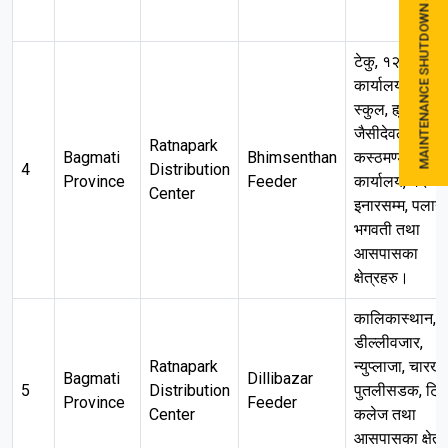
MAINTENANCE SHUTDOWN SCHEDULE
टेकु, १२ वडा
कार्यालय, सरस्व
स्कुल, ह्युमत,
जैसीदेवल देखी
Ratnapark
Bagmati
Bhimsenthan
कस्ठमण्डप, २१ 
4
Distribution
Province
Feeder
कार्यालय, १२ बर्स
Center
इनारसम्म, पलान्
भगवती तथा
आसपासका
क्षेत्रहरु।
कालिकास्थान,
डील्लीवजार,
Ratnapark
न्युप्लाजा, चारख
Bagmati
Dillibazar
5
Distribution
पुतलीसडक, ट्रि
Province
Feeder
Center
कलेज तथा
आसपासका क्षेत्र